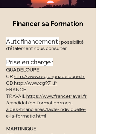
Financer sa Formation
Autofin
ancement
possibilité
:
d’étalement nous consulter
Prise en charge :
GUADELOUPE
CR
http://www.regionguadeloupe.fr
CD
http://www.cg971.fr
FRANCE
TRAVAIL
https://www.francetravail.fr
/candidat/en-formation/mes-
aides-financieres/laide-individuelle-
a-la-formatio.html
MARTINIQUE