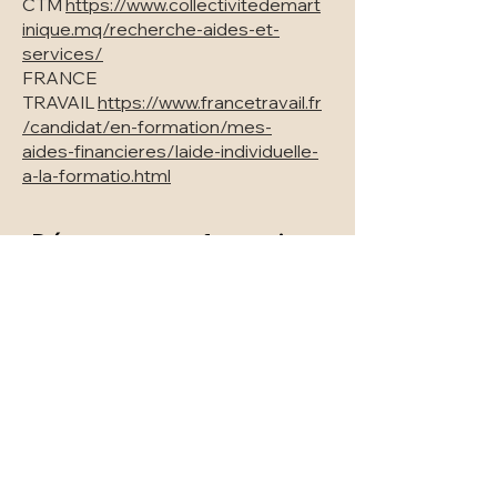
CTM
https://www.collectivitedemart
inique.mq/recherche-aides-et-
services/
FRANCE
TRAVAIL
https://www.francetravail.fr
/candidat/en-formation/mes-
aides-financieres/laide-individuelle-
a-la-formatio.html
Découvrez nos formations
Coach Accompagnant Bien-Être
Animateur Conseil Bien-Être
Cursus Professionnels de santé